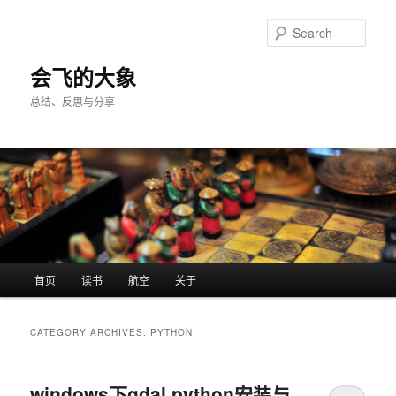
Skip
Skip
to
to
Sear
primary
secondary
content
content
会飞的大象
总结、反思与分享
Main
首页
读书
航空
关于
menu
CATEGORY ARCHIVES:
PYTHON
windows下gdal python安装与