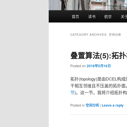
Main
首页
读书
航空
关
menu
CATEGORY ARCHIVES:
空间分析
叠置算法(5):拓
Posted on
2018年5月16日
拓扑(topology)是由D
干相互邻接且不压盖的拓扑面
节
)。这一节，我将介绍拓扑
Posted in
空间分析
|
Leave a reply