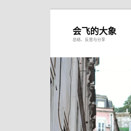
Skip
Skip
to
to
primary
secondary
会飞的大象
content
content
总结、反思与分享