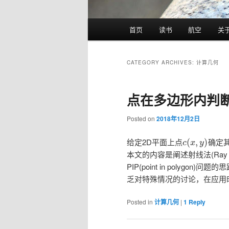
Main
首页
读书
航空
关
menu
CATEGORY ARCHIVES:
计算几何
点在多边形内判断(poi
Posted on
2018年12月2日
给定2D平面上点
确定
(
,
)
c
x
y
本文的内容是阐述射线法(Ray Casti
PIP(point in poly
乏对特殊情况的讨论，在应用
Posted in
计算几何
|
1
Reply