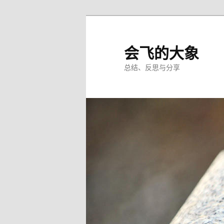
Skip
Skip
to
to
primary
secondary
会飞的大象
content
content
总结、反思与分享