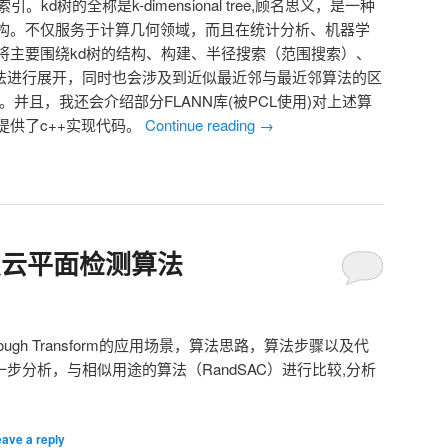
kd树的全称是k-dimensional tree,顾名思义，是一种
构。不仅服务于计算几何领域，而且在统计分析、机器学
将主要围绕kd树的结构、构建、半径搜索（范围搜索）、
算法进行展开，同时也会涉及到近似最近邻与最近邻算法的区
的细节。并且，我还会介绍部分FLANN库(被PCL使用)对上述算
提供了c++实现代码。
Continue reading
→
换点云平面检测算法
ough Transform的应用场景，算法思路，算法步骤以及代
一步分析，与相似用途的算法（RandSAC）进行比较,分析
ave a reply